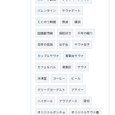
バレンタイン
サウナデート
ととのう時間
熱波
横浜
田園都市線
焼酎好き
千年の眠り
百年の孤独
女子会
サウナ女子
カップルサウナ
青葉台サウナ
カフェ＆バル
青葉区
サウナ
冷凍室
コーヒー
ビール
グリークヨーグルト
アサイー
ハイボール
アウフグース
貸切
オリジナルポンチョ
オリジナルサウナ着