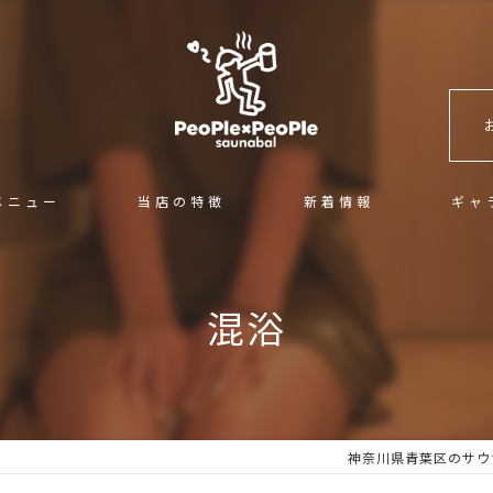
メニュー
当店の特徴
新着情報
ギャ
混浴
混浴
サ活
カフェ＆バー
ロウリュ
神奈川県青葉区のサウナなら