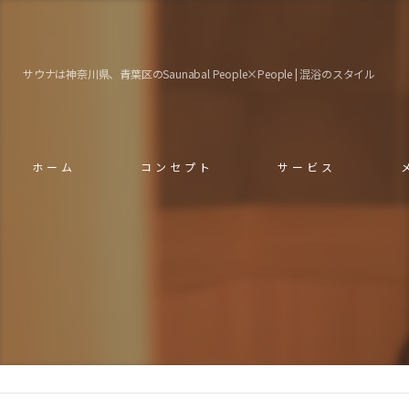
サウナは神奈川県、青葉区のSaunabal People×People | 混浴のスタイル
ホーム
コンセプト
サービス