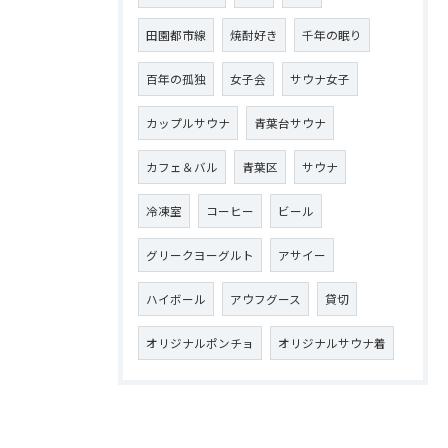
田園都市線
焼酎好き
千年の眠り
百年の孤独
女子会
サウナ女子
カップルサウナ
青葉台サウナ
カフェ＆バル
青葉区
サウナ
冷凍室
コーヒー
ビール
グリークヨーグルト
アサイー
ハイボール
アウフグース
貸切
オリジナルポンチョ
オリジナルサウナ着