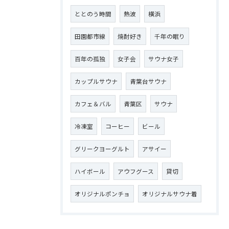
ととのう時間
熱波
横浜
田園都市線
焼酎好き
千年の眠り
百年の孤独
女子会
サウナ女子
カップルサウナ
青葉台サウナ
カフェ＆バル
青葉区
サウナ
冷凍室
コーヒー
ビール
グリークヨーグルト
アサイー
ハイボール
アウフグース
貸切
オリジナルポンチョ
オリジナルサウナ着