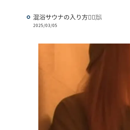
混浴サウナの入り方🧖‍♀️🧖
2025/03/05