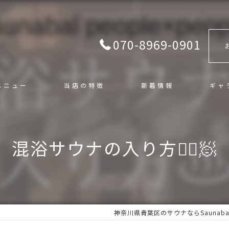
070-8969-0901
メニュー
当店の特徴
新着情報
ギャ
混浴
混浴サウナの入り方🧖‍♀️🧖
サ活
カフェ＆バー
ロウリュ
神奈川県青葉区のサウナならSaunabal P