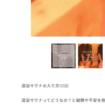
混浴サウナの入り方🧖‍♀️🧖
混浴サウナってどうなの？と疑問や不安を抱