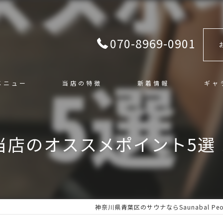
070-8969-0901
メニュー
当店の特徴
新着情報
ギャ
混浴
当店のオススメポイント5選
サ活
カフェ＆バー
ロウリュ
神奈川県青葉区のサウナならSaunabal Peop