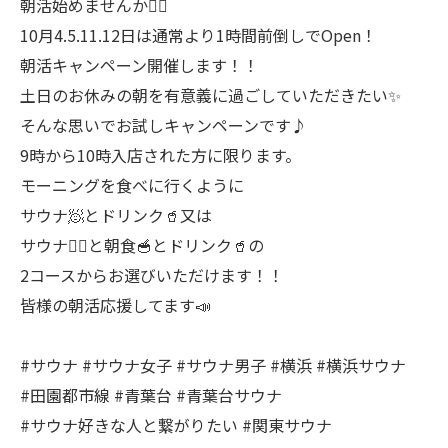
朝活始めませんか🧖‍♀️
10月4.5.11.12日は通常より1時間前倒しでOpen！
朝活キャンペーン開催します！！
土日のお休みの朝を有意義に過ごしていただきたい✨
そんな思いでお試しキャンペーンです♪
9時から10時入店された方に限ります。
モーニングを食べに行くように
サウナ🧖とドリンク🥤又は
サウナ🧖‍♂️と朝食🥣とドリンク🥤の
2コースからお選びいただけます！！
皆様の朝活応援してます📣
#サウナ #サウナ女子 #サウナ男子 #横浜 #横浜サウナ
#田園都市線 #青葉台 #青葉台サウナ
#サウナ好きな人と繋がりたい #関東サウナ