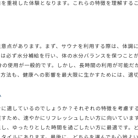
和を重視した体験となります。これらの特徴を理解する
サウナでのマインドフルネス実践
岩盤浴でストレス解消は本当に可能？
岩盤浴のストレス緩和効果
体温上昇によるリラクゼーション
意点があります。まず、サウナを利用する際は、体調に
静かな環境での心の整理
後は必ず水分補給を行い、体の水分バランスを保つこと
ストレスホルモンとの戦い
0分の使用が一般的です。しかし、長時間の利用が可能だ
の方法も、健康への影響を最大限に生かすためには、適
岩盤浴と自律神経のバランス
心身のリセットを促す岩盤浴
か
サウナと岩盤浴の選び方を徹底ガイド
自分に合ったリラクゼーション方法を知る
ンに適しているのでしょうか？それぞれの特徴を考慮す
促すため、速やかにリフレッシュしたい方に向いていま
目的別に選ぶサウナと岩盤浴
視し、ゆったりとした時間を過ごしたい方に最適です。
初めての方へのサウナ・岩盤浴入門
スタイルにあります。最後に、どちらを選んでも心地よ