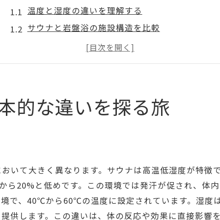
温度と湿度の違いを理解する
サウナと岩盤浴の施設構造を比較
身体への影響の違い
使用方法と注意点
どちらがリラクゼーションに適しているか
サウナと岩盤浴の歴史的背景
本的な違いを探る旅
サウナで心身を整える方法とは
サウナの種類とその効果
心拍数と代謝の関係
サウナのリズムを作る
おいて大きく異なります。サウナは高温低湿度が特徴で
サウナで得られるデトックス効果
0%から20%と低めです。この環境では発汗が促され、体
心身のリセットに最適な時間帯
境で、40℃から60℃の温度に設定されています。湿度は
を提供します。この違いは、体の反応や効果に直接影響
サウナ後の効果的なリフレッシュ