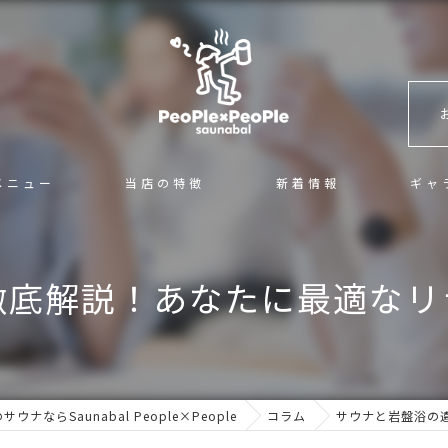
？
メニュー
当店の特徴
新着情報
ギャ
混浴
徹底解説！あなたに最適なリ
サ活
カフェ＆バー
ロウリュ
ナならSaunabal People×People
コラム
サウナと岩盤浴の