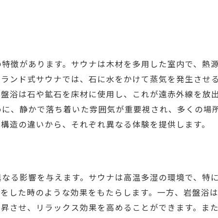
岩盤浴で得られるリラクゼーション効果の真実
岩盤浴の温熱効果
血行促進と疲労回復
の特徴があります。サウナは木材を多用した室内で、熱
肌への潤い効果
ンランド式サウナでは、石に水をかけて蒸気を発生させ
岩盤浴の歴史と文化
岩盤浴は石や鉱石を床材に使用し、これが遠赤外線を放
リラクゼーションのための環境作り
めに、静かで落ち着いた雰囲気が重要視され、多くの場
岩盤浴の利用頻度と時間
設構造の違いから、それぞれ異なる体験を提供します。
サウナ愛好者が実感する最高のリラックスタイム
サウナで体験する安らぎの瞬間
ロウリュで深まるリラクゼーション
異なる影響を与えます。サウナは高温多湿の環境で、特
サウナ仲間との交流の楽しさ
動をした時のような効果をもたらします。一方、岩盤浴
心のデトックスとしてのサウナ
上昇させ、リラックス効果を高めることができます。ま
サウナ後の爽快感を最大限に引き出す