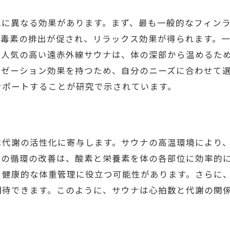
心身の調和を図るためのステップ
れに異なる効果があります。まず、最も一般的なフィン
リフレッシュ効果を最大化するタイミング
の毒素の排出が促され、リラックス効果が得られます。
持続可能なリラクゼーションを実現するために
年人気の高い遠赤外線サウナは、体の深部から温めるた
サウナと岩盤浴を楽しむための心得
クゼーション効果を持つため、自分のニーズに合わせて
サポートすることが研究で示されています。
代謝の活性化に寄与します。サウナの高温環境により、心
この循環の改善は、酸素と栄養素を体の各部位に効率的
、健康的な体重管理に役立つ可能性があります。さらに
期待できます。このように、サウナは心拍数と代謝の関