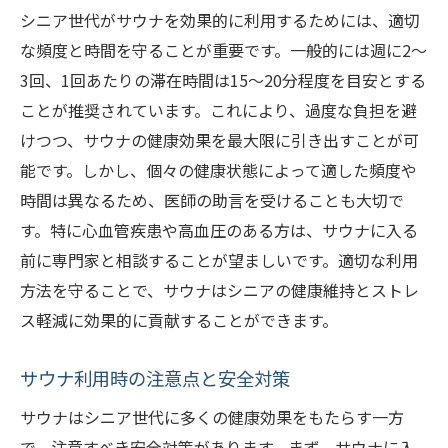
シニア世代がサウナで得る精神的リフレッ
シニア世代がサウナを効果的に利用するためには、適切
シュ
な頻度と時間を守ることが重要です。一般的には週に2〜
サウナがもたらす睡眠の質向上
3回、1回あたりの滞在時間は15〜20分程度を目安とする
サウナのデトックス効果がシニアの健康維持に
ことが推奨されています。これにより、過度な負担を避
役立つ理由
けつつ、サウナの健康効果を最大限に引き出すことが可
能です。しかし、個々の健康状態によって適した頻度や
発汗による体内の老廃物排出メカニズム
時間は異なるため、医師の助言を受けることも大切で
サウナでの新陳代謝の活性化
す。特に心血管疾患や高血圧のある方は、サウナに入る
肌の健康をサポートするサウナの効果
前に専門家と相談することが望ましいです。適切な利用
サウナを利用したダイエットの秘訣
方法を守ることで、サウナはシニアの健康維持とストレ
デトックスのための最適なサウナ温度と湿
ス軽減に効果的に貢献することができます。
度
デトックス効果を高めるための食事アドバ
サウナ利用時の注意点と安全対策
イス
サウナはシニア世代に多くの健康効果をもたらす一方
シニア世代がサウナで得られる驚きの健康メリ
で、注意すべき安全対策があります。まず、サウナに入