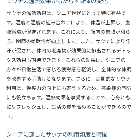
サウナの温熱効果がもたらす身体の変化
心身の緊張をほぐす呼吸法
サウナの温熱効果は、シニア世代にとって特に有益で
瞑想とサウナの組み合わせで得られる心の
す。温度と湿度の組み合わせにより、体温が上昇し、血
平穏
液循環が促進されます。これにより、筋肉の緊張が和ら
サウナ後のクールダウンで心身が得られる
ぎ、関節の柔軟性が向上します。また、サウナにより発
効果
汗が促され、体内の老廃物が効果的に排出されるデトッ
クス効果も期待できます。これらの効果は、シニアの
サウナ中に心掛けたいメンタルヘルスケア
方々が日常生活で感じる疲労感を軽減し、全体的な体調
気軽にできるサウナでのストレス解消法
を改善する手助けとなります。さらに、定期的なサウナ
シニアにおすすめのサウナ習慣がもたらす健康
利用は、免疫力の向上にも寄与するため、感染症の予防
効果
にも役立ちます。温熱効果を享受することで、心身とも
サウナでの血行促進とその健康効果
にリフレッシュし、生活の質を高めることができるので
心血管系へのポジティブな影響
す。
免疫力を高めるサウナの力
サウナ習慣がもたらす長期的な美容効果
シニアに適したサウナの利用頻度と時間