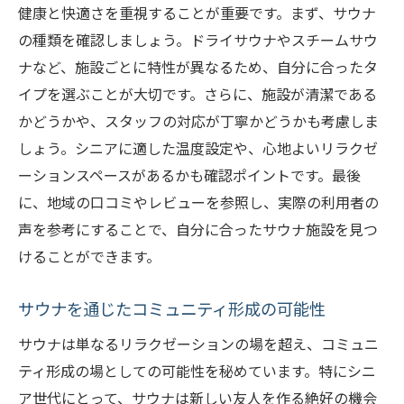
サウナと運動を組み合わせた健康プラン
健康と快適さを重視することが重要です。まず、サウナ
サウナを楽しむための衣類とアクセサリー
の種類を確認しましょう。ドライサウナやスチームサウ
の選び方
ナなど、施設ごとに特性が異なるため、自分に合ったタ
イプを選ぶことが大切です。さらに、施設が清潔である
サウナで心身の健康を高めるシニア向けガイド
かどうかや、スタッフの対応が丁寧かどうかも考慮しま
シニアに最適なサウナの選び方
しょう。シニアに適した温度設定や、心地よいリラクゼ
サウナを利用する際の健康チェックリスト
ーションスペースがあるかも確認ポイントです。最後
個人に合ったサウナプログラムの作り方
に、地域の口コミやレビューを参照し、実際の利用者の
サウナと日常生活の調和の取り方
声を参考にすることで、自分に合ったサウナ施設を見つ
サウナ後の心と体のリセット法
けることができます。
サウナを楽しむための心構えとマナー
サウナを通じたコミュニティ形成の可能性
サウナは単なるリラクゼーションの場を超え、コミュニ
ティ形成の場としての可能性を秘めています。特にシニ
ア世代にとって、サウナは新しい友人を作る絶好の機会