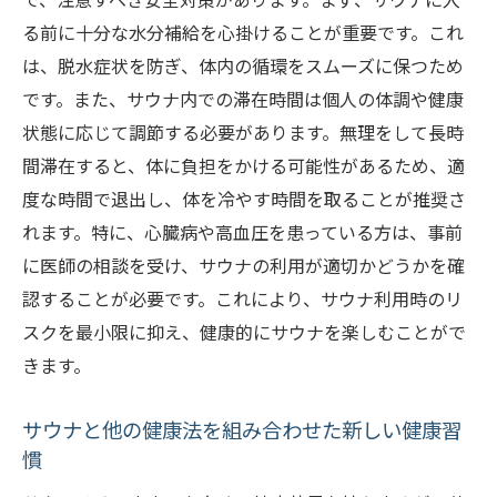
ット
る前に十分な水分補給を心掛けることが重要です。これ
生活習慣病予防にも役立つサウナの力
は、脱水症状を防ぎ、体内の循環をスムーズに保つため
サウナがもたらす精神的な安定と幸福感
です。また、サウナ内での滞在時間は個人の体調や健康
状態に応じて調節する必要があります。無理をして長時
体力・筋力維持に役立つサウナの利用方法
間滞在すると、体に負担をかける可能性があるため、適
サウナでのコミュニケーションが生む心理
度な時間で退出し、体を冷やす時間を取ることが推奨さ
的効果
れます。特に、心臓病や高血圧を患っている方は、事前
サウナ利用がもたらす活力とエネルギーの
に医師の相談を受け、サウナの利用が適切かどうかを確
向上
認することが必要です。これにより、サウナ利用時のリ
サウナを通じたシニアの健康的な老化プロ
スクを最小限に抑え、健康的にサウナを楽しむことがで
セス
きます。
サウナがシニアの生活に革命を起こす理由とは
シニアライフスタイルの新しいトレンドと
サウナと他の健康法を組み合わせた新しい健康習
してのサウナ
慣
サウナで得られる充実した日常生活のヒン