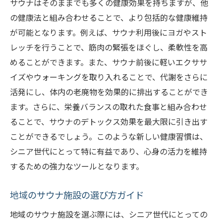
サウナはそのままでも多くの健康効果を持ちますが、他
ト
の健康法と組み合わせることで、より包括的な健康維持
サウナがもたらす社会的なつながりとその
が可能となります。例えば、サウナ利用後にヨガやスト
重要性
レッチを行うことで、筋肉の緊張をほぐし、柔軟性を高
めることができます。また、サウナ前後に軽いエクササ
サウナを利用したシニアの生活習慣改善
イズやウォーキングを取り入れることで、代謝をさらに
サウナが提供する心の余裕と幸福感
活発にし、体内の老廃物を効果的に排出することができ
サウナを活用した健康的で充実した老後生
ます。さらに、栄養バランスの取れた食事と組み合わせ
活
ることで、サウナのデトックス効果を最大限に引き出す
サウナを通じたシニアの健康促進のヒント
ことができるでしょう。このような新しい健康習慣は、
サウナの健康効果を引き出すための方法
シニア世代にとって特に有益であり、心身の活力を維持
サウナ後の栄養補給と効果的な水分補給
するための強力なツールとなります。
サウナでの心掛けたいリハビリテーション
法
地域のサウナ施設の選び方ガイド
サウナ利用を通じた新しい趣味の発見
地域のサウナ施設を選ぶ際には、シニア世代にとっての