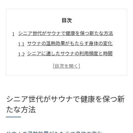
目次
シニア世代がサウナで健康を保つ新たな方法
サウナの温熱効果がもたらす身体の変化
シニアに適したサウナの利用頻度と時間
サウナ利用時の注意点と安全対策
サウナと他の健康法を組み合わせた新しい
健康習慣
地域のサウナ施設の選び方ガイド
シニア世代がサウナで健康を保つ新
サウナを通じたコミュニティ形成の可能性
たな方法
サウナで体と心のバランスを整える方法
サウナのリラクゼーション効果を最大化す
るには