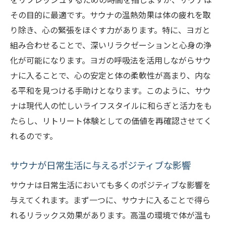
筋肉のほぐれる瞬間を体感するサウナ
その目的に最適です。サウナの温熱効果は体の疲れを取
サウナでの筋肉リラクゼーションの効果
り除き、心の緊張をほぐす力があります。特に、ヨガと
組み合わせることで、深いリラクゼーションと心身の浄
ヨガがもたらす心の静寂と集中力
化が可能になります。ヨガの呼吸法を活用しながらサウ
サウナとヨガで心と体の調和を目指す
ナに入ることで、心の安定と体の柔軟性が高まり、内な
筋肉と心のケアを同時に行う方法
る平和を見つける手助けとなります。このように、サウ
サウナとヨガでの心身調整プロセス
ナは現代人の忙しいライフスタイルに和らぎと活力をも
サウナとヨガで健康を促進するためのヒント
たらし、リトリート体験としての価値を再確認させてく
サウナとヨガを組み合わせた健康法
れるのです。
健康維持に役立つサウナ利用のポイント
サウナが日常生活に与えるポジティブな影響
ヨガとサウナの相乗効果を活かす方法
サウナで心身を整えるための実践ガイド
サウナは日常生活においても多くのポジティブな影響を
与えてくれます。まず一つに、サウナに入ることで得ら
ヨガで得られる健康メリット
れるリラックス効果があります。高温の環境で体が温も
サウナとヨガを活用した健康促進のヒント