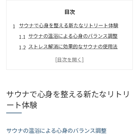
目次
サウナで心身を整える新たなリトリート体験
サウナの温浴による心身のバランス調整
ストレス解消に効果的なサウナの使用法
リトリート体験としてのサウナの位置づけ
サウナが日常生活に与えるポジティブな影
響
心身のリセットを可能にするサウナの力
サウナで心身を整える新たなリトリ
健康促進に向けたサウナの新しい取り組み
ート体験
ヨガとサウナの融合で得られる深いリラクゼー
ション
ヨガとサウナの組み合わせが生むリラクゼ
サウナの温浴による心身のバランス調整
ーション