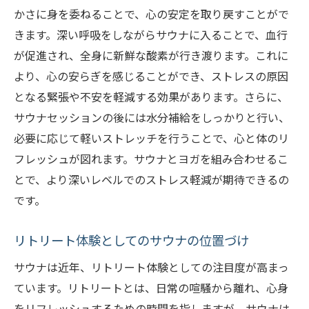
柔軟性向上のための効果的なサウナ活用法
かさに身を委ねることで、心の安定を取り戻すことがで
筋肉の緊張を和らげるサウナの魅力
きます。深い呼吸をしながらサウナに入ることで、血行
サウナとヨガの相互作用で柔軟性を高める
が促進され、全身に新鮮な酸素が行き渡ります。これに
心の安らぎを求めてサウナとヨガを試す価値
より、心の安らぎを感じることができ、ストレスの原因
となる緊張や不安を軽減する効果があります。さらに、
日常のストレスを解消するサウナの力
サウナセッションの後には水分補給をしっかりと行い、
心の平和を育むヨガの役割
必要に応じて軽いストレッチを行うことで、心と体のリ
サウナとヨガで得られる精神的リフレッシ
フレッシュが図れます。サウナとヨガを組み合わせるこ
ュ
とで、より深いレベルでのストレス軽減が期待できるの
心の健康を考えたサウナヨガの可能性
です。
サウナとヨガがもたらす心の静寂
内面的な安らぎを求めてサウナヨガを始め
リトリート体験としてのサウナの位置づけ
よう
サウナは近年、リトリート体験としての注目度が高まっ
サウナで筋肉をほぐしヨガで心を静めるプロセ
ています。リトリートとは、日常の喧騒から離れ、心身
ス
をリフレッシュするための時間を指しますが、サウナは