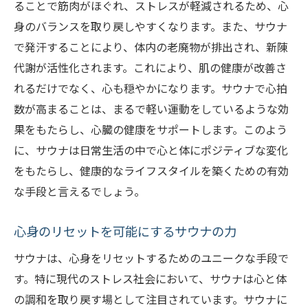
ることで筋肉がほぐれ、ストレスが軽減されるため、心
日常から解放されるサウナヨガリトリートの魅
身のバランスを取り戻しやすくなります。また、サウナ
力
で発汗することにより、体内の老廃物が排出され、新陳
サウナヨガリトリートでの非日常体験
代謝が活性化されます。これにより、肌の健康が改善さ
心と体の解放を感じる瞬間
れるだけでなく、心も穏やかになります。サウナで心拍
リトリートがもたらす心のリフレッシュ
数が高まることは、まるで軽い運動をしているような効
日常からの解放を促すサウナとヨガ
果をもたらし、心臓の健康をサポートします。このよう
心身のリフレッシュを目指すサウナヨガ
に、サウナは日常生活の中で心と体にポジティブな変化
をもたらし、健康的なライフスタイルを築くための有効
サウナヨガリトリートで得られる新しい視
な手段と言えるでしょう。
点
サウナとヨガの相乗効果で内なる平和を見つけ
心身のリセットを可能にするサウナの力
る
サウナは、心身をリセットするためのユニークな手段で
内なる平和を育むサウナの効果
す。特に現代のストレス社会において、サウナは心と体
ヨガがもたらす心の平穏
の調和を取り戻す場として注目されています。サウナに
相乗効果で心の調和を実現する