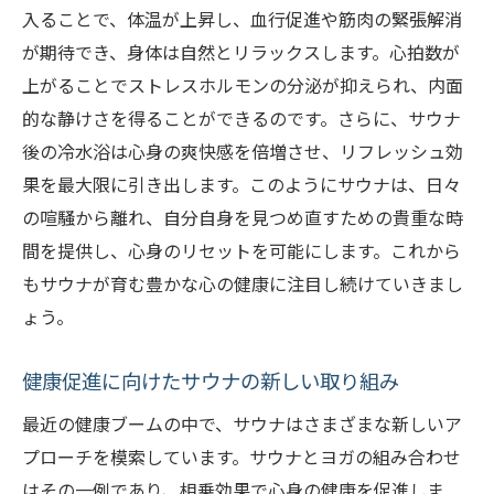
入ることで、体温が上昇し、血行促進や筋肉の緊張解消
内面的な成長を促すサウナとヨガ
が期待でき、身体は自然とリラックスします。心拍数が
心と体のバランスを整えるための方法
上がることでストレスホルモンの分泌が抑えられ、内面
サウナとヨガで平和な心を見つける旅
的な静けさを得ることができるのです。さらに、サウナ
後の冷水浴は心身の爽快感を倍増させ、リフレッシュ効
果を最大限に引き出します。このようにサウナは、日々
の喧騒から離れ、自分自身を見つめ直すための貴重な時
間を提供し、心身のリセットを可能にします。これから
もサウナが育む豊かな心の健康に注目し続けていきまし
ょう。
健康促進に向けたサウナの新しい取り組み
最近の健康ブームの中で、サウナはさまざまな新しいア
プローチを模索しています。サウナとヨガの組み合わせ
はその一例であり、相乗効果で心身の健康を促進しま