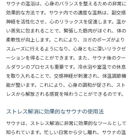
サウナの温浴は、心身のバランスを整えるための非常に
深い呼吸がもたらす心の安定
効果的な方法です。サウナ内での適度な温熱は、副交感
サウナ後のヨガセッションの効果
神経を活性化させ、心のリラックスを促進します。温か
心身の調和を目指したヨガとサウナ
い蒸気に包まれることで、緊張した筋肉がほぐれ、体の
柔軟性が向上します。これにより、ヨガのポーズがより
リラクゼーションを深めるサウナヨガの実
スムーズに行えるようになり、心身ともに深いリラクゼ
践法
ーションを得ることができます。また、サウナ後のクー
ヨガとサウナの融合がもたらす新しい健康
ルダウンのプロセスも重要です。冷水浴や室温での休息
法
を取り入れることで、交感神経が刺激され、体温調節機
サウナの温浴効果がヨガの柔軟性を引き出す理
能が整います。これにより、心身の調和が促され、スト
由
レスから解放される感覚を味わうことができるのです。
サウナの温熱効果がもたらす筋肉の柔軟性
向上
ストレス解消に効果的なサウナの使用法
ヨガポーズの効果を高めるサウナの役割
サウナは、ストレス解消に非常に効果的なツールとして
温浴による筋肉のリラクゼーションとヨガ
知られています。忙しい日常から少し離れ、サウナの温