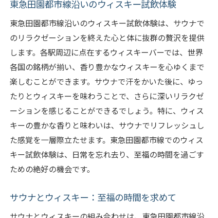
ッシュ
東急田園都市線沿いのウィスキー試飲体験
心を癒すサウナと体を喜ばせるウィスキー
東急田園都市線沿いのウィスキー試飲体験は、サウナで
サウナとウィスキーで心身のバランスを整
のリラクゼーションを終えた心と体に抜群の贅沢を提供
える
します。各駅周辺に点在するウィスキーバーでは、世界
各国の銘柄が揃い、香り豊かなウィスキーを心ゆくまで
贅沢な時間を演出するサウナとウィスキーの魅
楽しむことができます。サウナで汗をかいた後に、ゆっ
力
たりとウィスキーを味わうことで、さらに深いリラクゼ
サウナとウィスキーが織りなす贅沢なひと
ーションを感じることができるでしょう。特に、ウィス
とき
キーの豊かな香りと味わいは、サウナでリフレッシュし
ウィスキーの香りとサウナの温もり
た感覚を一層際立たせます。東急田園都市線でのウィス
サウナ後に楽しむウィスキーの贅沢体験
キー試飲体験は、日常を忘れ去り、至福の時間を過ごす
贅沢な時間を彩るサウナとウィスキー
ための絶好の機会です。
サウナとウィスキーで非日常を楽しむ
サウナとウィスキーで叶える至上の贅沢
サウナとウィスキー：至福の時間を求めて
サウナとウィスキーの組み合わせは、東急田園都市線沿