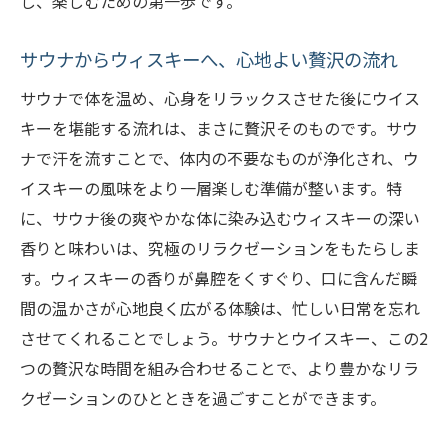
し、楽しむための第一歩です。
サウナの温もりとウィスキーの贅沢
サウナからウィスキーへ、心地よい贅沢の流れ
東急田園都市線沿いのサウナ体験を深掘り
サウナとウィスキーで心身をリセット
サウナで体を温め、心身をリラックスさせた後にウイス
キーを堪能する流れは、まさに贅沢そのものです。サウ
田園都市線でのサウナ巡りとウィスキーペ
ナで汗を流すことで、体内の不要なものが浄化され、ウ
アリング
イスキーの風味をより一層楽しむ準備が整います。特
サウナでの至福の時間をウィスキーで締め
に、サウナ後の爽やかな体に染み込むウィスキーの深い
くくる
香りと味わいは、究極のリラクゼーションをもたらしま
心と体を癒すサウナとウィスキーの組み合わせ
す。ウィスキーの香りが鼻腔をくすぐり、口に含んだ瞬
サウナで心を癒し、ウィスキーで体を満た
間の温かさが心地良く広がる体験は、忙しい日常を忘れ
す
させてくれることでしょう。サウナとウイスキー、この2
ウィスキーが引き立つサウナの温もり
つの贅沢な時間を組み合わせることで、より豊かなリラ
サウナとウィスキーの絶妙なハーモニー
クゼーションのひとときを過ごすことができます。
サウナとウィスキーで叶える心身のリフレ