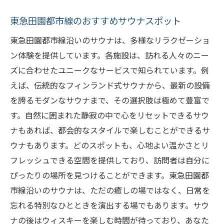
イル
心身を癒すサウナとウィスキーの絶妙な組
東急田園都市線のおすすめサウナスポット
み合わせ
東急田園都市線沿いのサウナは、多様なリラクゼーショ
サウナ体験を豊かにするウィスキーの深み
ン体験を提供しています。各施設は、訪れる人々のニー
日常を忘れるためのサウナとウィスキーの
ズに合わせたユニークなサービスで知られています。例
旅
えば、伝統的なフィンランド式サウナから、最新の設備
田園都市線沿いの隠れ家サウナで心身をリフレ
を誇るモダンなサウナまで、その選択肢は極めて豊富で
ッシュ
す。自然に囲まれた静寂の中で心をリセットできるサウ
ナもあれば、都会的なスタイルで楽しむことができるサ
田園都市線沿いのおすすめ隠れ家サウナ
ウナもあります。どのスポットも、心地よい温かさとリ
サウナでリフレッシュした後のウィスキー
フレッシュできる空間を提供しており、訪問者は自分に
タイム
ぴったりの場所を見つけることができます。東急田園都
田園都市線で見つける癒しのサウナスポッ
市線沿いのサウナは、ただの癒しの場ではなく、日常を
ト
忘れる特別なひとときを演出する場でもあります。サウ
サウナの後に楽しむ隠れ家ウィスキー体験
ナの後はウィスキーを楽しむ時間が待っており、あなた