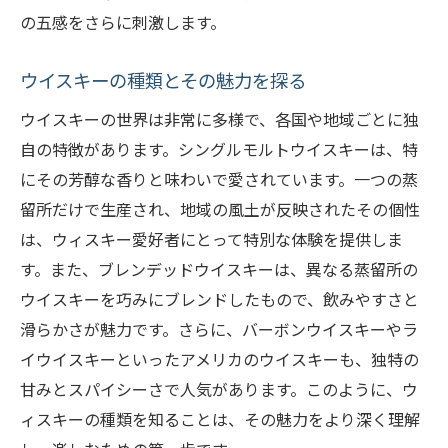
隠れ家サウナで心身を癒す贅沢な時間
の五感をさらに刺激します。
田園都市線沿いでのサウナとウィスキーの
新発見
ウイスキーの種類とその魅力を探る
サウナの後に嗜む特別なウィスキーのひととき
ウイスキーの世界は非常に多様で、各国や地域ごとに独
サウナでの癒しの後に特別なウィスキーを
自の特徴があります。シングルモルトウイスキーは、特
ウィスキーの奥深さをサウナ後に楽しむ
にその芳醇な香りと味わいで愛されています。一つの蒸
留所だけで生産され、地域の風土が反映されたその個性
サウナ後に最適なウィスキーの選び方
は、ウィスキー愛好者にとって特別な体験を提供しま
特別なウィスキーでサウナ後の余韻を味わ
す。また、ブレンデッドウイスキーは、異なる蒸留所の
う
ウイスキーを巧みにブレンドしたもので、飲みやすさと
サウナと共に楽しむウィスキーの魅惑
滑らかさが魅力です。さらに、バーボンウイスキーやラ
サウナ後のウィスキーがもたらす至福のひ
イウイスキーといったアメリカのウイスキーも、独特の
ととき
甘みとスパイシーさで人気があります。このように、ウ
東急田園都市線で見つける至福のサウナ時間
ィスキーの種類を知ることは、その魅力をより深く理解
田園都市線のサウナで至福の時間を過ごす