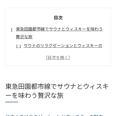
目次
東急田園都市線でサウナとウィスキーを味わう
贅沢な旅
サウナのリラクゼーションとウィスキーの
魅力
東急田園都市線のおすすめサウナスポット
ウイスキーの種類とその魅力を探る
サウナからウィスキーへ、心地よい贅沢の
東急田園都市線でサウナとウィスキ
流れ
ーを味わう贅沢な旅
東急田園都市線沿いのウィスキー試飲体験
サウナとウィスキー：至福の時間を求めて
サウナの後に楽しむ極上のウィスキー体験