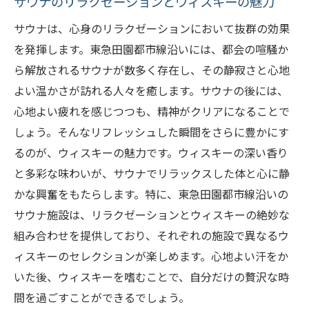
サウナのリラクゼーションとウィスキーの魅力
サウナでの汗とウィスキーの相乗効果
サウナは、心身のリラクゼーションにおいて抜群の効果
ウィスキーと相性抜群のサウナ施設
を発揮します。東急田園都市線沿いには、都会の喧騒か
サウナ後におすすめのウィスキーセレクシ
ら解放されるサウナが数多く存在し、その静寂さと心地
ョン
よい温かさが訪れる人々を癒します。サウナの後には、
ウィスキーの風味を引き立てるサウナの効
心地よい疲れを感じつつも、精神がクリアになることで
果
しょう。そんなリフレッシュした瞬間をさらに豊かにす
るのが、ウィスキーの魅力です。ウィスキーの深い香り
サウナ後のウィスキーで心と体を整える
と多彩な味わいが、サウナでリラックスした体と心に静
サウナからウィスキーへと続く贅沢なひと
かな興奮をもたらします。特に、東急田園都市線沿いの
とき
サウナ施設は、リラクゼーションとウィスキーの絶妙な
日常を忘れるサウナと豊潤なウィスキーの調和
組み合わせを提供しており、それぞれの施設で異なるウ
サウナとウィスキーで日常からの解放
ィスキーのセレクションが楽しめます。心地よい汗をか
豊潤なウィスキーでサウナ後の至福
いた後、ウィスキーを嗜むことで、自分だけの贅沢な時
サウナ中に楽しむウィスキーの新しいスタ
間を過ごすことができるでしょう。