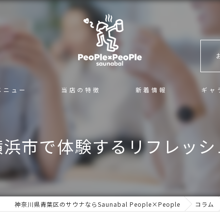
メニュー
当店の特徴
新着情報
ギャ
混浴
横浜市で体験するリフレッシ
サ活
カフェ＆バー
ロウリュ
神奈川県青葉区のサウナならSaunabal People×People
コラム