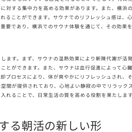
温かいサウナがもたらすポジティブな効果
務に対する集中力を高める効果があります。また、横浜
横浜市でのサウナ体験がもたらす日常の変化
離れることができます。サウナでのリフレッシュ感は、
サウナで感じる温かさとリラックス
は重要であり、横浜でのサウナ体験を通じて、その効果
横浜市で見つける日常の癒しサウナで朝をリフレッシ
横浜のサウナで毎日を癒す
サウナで得られる日常のリフレッシュ
らします。まず、サウナの温熱効果により新陳代謝が活
横浜市のサウナが日常に与える影響
つことができます。また、サウナは血行促進によって心
毎朝サウナで心身をリフレッシュする方法
冷却プロセスにより、体が爽やかにリフレッシュされ、
日常をリセットするサウナの力
た空間が提供されており、心地よい静寂の中でリラック
り入れることで、日常生活の質を高める役割を果たしま
横浜市のサウナで見つける癒しの時間
横浜のサウナでの朝活がもたらす心地よい変化
サウナ朝活が日常にもたらす変化
する朝活の新しい形
横浜市のサウナで心地よい朝を迎える