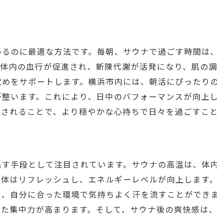
サウナで始める日常の改善
横浜のサウナがもたらす新しい毎日
サウナが導く心地よい日常の変化
めるのに最適な方法です。毎朝、サウナで過ごす時間は
横浜市で体験するサウナの効果
、体内の血行が促進され、新陳代謝が活発になり、肌の
覚めをサポートします。横浜市内には、朝活にぴったり
が整います。これにより、日中のパフォーマンスが向上
減されることで、より穏やかな心持ちで日々を過ごすこ
出す手段として注目されています。サウナの高温は、体
、体はリフレッシュし、エネルギーレベルが向上します
り、自分に合った環境で気持ちよく汗を流すことができ
けた集中力が高まります。そして、サウナ後の爽快感は