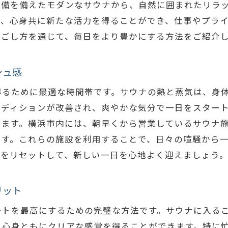
設備を備えたモダンなサウナから、自然に囲まれたリラ
サウナがもたらす究極のリラクゼーション
は、心身共に新たな活力を得ることができ、仕事やプラ
横浜のサウナでリフレッシュ朝の活力を取り戻そう
過ごし方を通じて、毎日をより豊かにする方法をご紹介
サウナで活力を最大限に引き出す方法
シュ感
横浜市のサウナでの充実した朝活
朝サウナで一日をフレッシュに始める
得るために最適な時間帯です。サウナの熱と蒸気は、身
横浜市のサウナで心身をリフレッシュ
ンディションが改善され、爽やかな気分で一日をスター
きます。横浜市内には、朝早くから営業しているサウナ
サウナがもたらす健康的な朝の始まり
ます。これらの施設を利用することで、日々の喧騒から
サウナで活力を取り戻す新たなアプローチ
体をリセットして、新しい一日を心地よく迎えましょう
サウナの温かさで迎える横浜の新しい一日の始まり
温かいサウナで始める新しい日
リット
横浜市のサウナが提供する心地よい温かさ
ートを最高にするための完璧な方法です。サウナに入る
サウナで一日を始めるメリット
、心身ともにクリアな感覚を得ることができます。特に