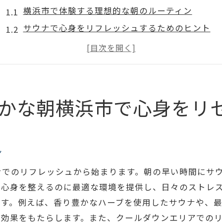
横浜市で体験する理想的な朝のルーティン
サウナで心身をリフレッシュするためのヒント
横浜のサウナで充実した一日をスタート
朝のサウナで得られる心地よいリフレッシュ感
横浜市での朝のサウナ体験がもたらすメリット
サウナがもたらす心と体への効果
かな朝横浜市で心身をリ
横浜のサウナで体験する朝活の新しい形
横浜市でのサウナ朝活の素晴らしい効果
サウナで始める一日の活力の高め方
ン
朝のサウナがもたらす日常の豊かさ
ナでのリフレッシュから始まります。朝の早い時間にサ
横浜市でのサウナ朝活が人気の理由
、心身を整えるのに最適な環境を提供し、日々のストレ
サウナがもたらす新しい朝の習慣
ます。例えば、香り豊かなハーブを使用したサウナや、
ス効果をもたらします。また、クールダウンエリアでの
横浜のサウナで体験する朝活の魅力