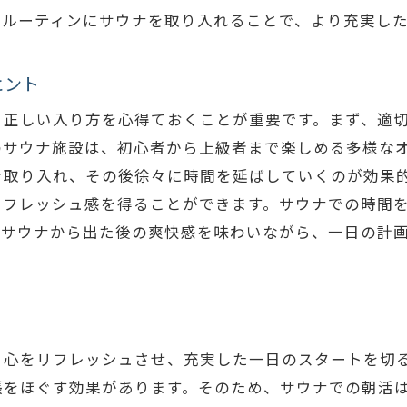
のルーティンにサウナを取り入れることで、より充実し
忙しい朝に最高のスタートを横浜市のサウナで
サウナで忙しい朝を乗り切る方法
ヒント
横浜のサウナが提供する効率的なリフレッシュ
、正しい入り方を心得ておくことが重要です。まず、適
朝サウナで日常の活力を取り戻す
のサウナ施設は、初心者から上級者まで楽しめる多様な
横浜市のサウナで得られる素晴らしい朝のスター
を取り入れ、その後徐々に時間を延ばしていくのが効果
サウナでリセットする新しい日常
リフレッシュ感を得ることができます。サウナでの時間
忙しい人々のためのサウナ利用法
、サウナから出た後の爽快感を味わいながら、一日の計
心と体を癒すサウナ体験横浜市での新しい朝の習慣
横浜市のサウナで心身を癒すプロセス
朝のサウナがもたらす心地よい癒し
横浜でのサウナ体験が心と体に与える影響
と心をリフレッシュさせ、充実した一日のスタートを切
サウナで始める新しい健康習慣
張をほぐす効果があります。そのため、サウナでの朝活
横浜市でのサウナ体験がもたらす日常の癒し