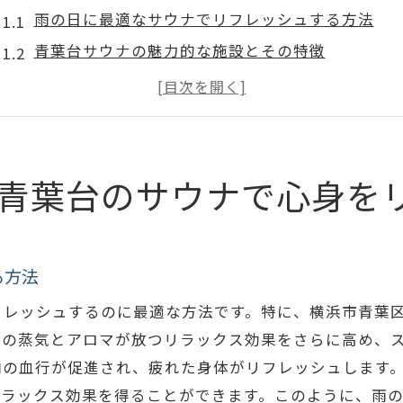
雨の日に最適なサウナでリフレッシュする方法
青葉台サウナの魅力的な施設とその特徴
蒸気とアロマで心を癒すサウナの体験
雨の日に効果的なサウナのリラックス術
青葉台のサウナで健康を促進する方法
サウナで雨の日を楽しむための準備と心得
青葉台のサウナで心身を
サウナの魅力を雨の日に再発見青葉台のおすすめスポ
雨の日でも楽しめる青葉台の隠れたサウナスポッ
サウナで感じる青葉台の自然とその効果
る方法
雨の日に最適な青葉台サウナの選び方
フレッシュするのに最適な方法です。特に、横浜市青葉
サウナと自然が織り成すリフレッシュの瞬間
ナの蒸気とアロマが放つリラックス効果をさらに高め、
落ち着いた雰囲気の中で楽しむサウナの魅力
内の血行が促進され、疲れた身体がリフレッシュします
リラックス効果を得ることができます。このように、雨
青葉台で訪れるべきサウナスポットの特徴