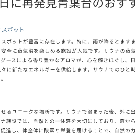
日に再発見青葉台のおす
サウナがもたらす内面的な変化とその魅力
青葉台サウナでの新たな自分と出会う体験
雨の日に自分を見つめ直すためのサウナの役割
ナスポット
青葉台サウナで心と体のバランスを取り戻す
ナスポットが豊富に存在します。特に、雨が降るとます
で安全に蒸気浴を楽しめる施設が人気です。サウナの蒸
フグースによる香り豊かなアロマが、心を解きほぐし、
人々に新たなエネルギーを供給します。サウナでのひと
う。
させるユニークな場所です。サウナで温まった後、外に
ウナ施設では、自然との一体感を大切にしており、窓か
を促進し、体全体に酸素と栄養を届けることで、自然の