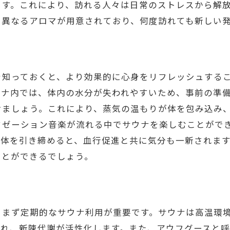
ます。これにより、訪れる人々は日常のストレスから解
雨の日を楽しむためのサウナによるストレスケア
に異なるアロマが用意されており、何度訪れても新しい
青葉台でのサウナ体験でリフレッシュ心と体に癒しを
青葉台サウナでのリフレッシュ体験の全貌
雨の日のサウナがもたらす癒しの効果
を知っておくと、より効果的に心身をリフレッシュする
青葉台のサウナで得られる心のリラクゼーション
ウナ内では、体内の水分が失われやすいため、事前の準
サウナで体感する青葉台の自然とのつながり
けましょう。これにより、蒸気の温もりが体を包み込み
クゼーション音楽が流れる中でサウナを楽しむことがで
雨の日に心身をリフレッシュするためのサウナ利
で体を引き締めると、血行促進と共に気分も一新されま
青葉台サウナでの癒しのひと時を満喫する
ことができるでしょう。
雨の日だからこそ行きたい青葉台のサウナスポット
雨の日に訪れるべき青葉台のサウナ施設の特徴
青葉台での特別なサウナ体験を求める理由
、まず定期的なサウナ利用が重要です。サウナは高温環
雨の日にサウナがもたらす心と体の変化
され、新陳代謝が活性化します。また、アウフグースと