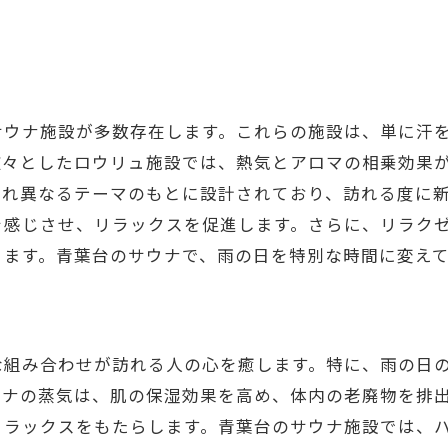
青葉台で雨を忘れてリフレッシュするサウナ体験の魅
青葉台サウナでの雨の日の過ごし方ガイド
心と体をリセットするサウナのリフレッシュ術
サウナ施設が多数存在します。これらの施設は、単に汗
雨の青葉台でのサウナ体験を最大限に楽しむ
広々としたロウリュ施設では、熱気とアロマの相乗効果
サウナで得られる驚きの健康効果を探る
ぞれ異なるテーマのもとに設計されており、訪れる度に
青葉台サウナの魅力的なプログラム紹介
を感じさせ、リラックスを促進します。さらに、リラク
忙しい日常から解放されるサウナ体験のすすめ
きます。青葉台のサウナで、雨の日を特別な時間に変え
雨の日にぴったり青葉台のサウナでストレス解消を
ストレスを解消するための青葉台サウナの利用法
青葉台でサウナを満喫するための心構え
な組み合わせが訪れる人の心を癒します。特に、雨の日
雨の日に最適なリラクゼーション法としてのサウ
ウナの蒸気は、肌の保湿効果を高め、体内の老廃物を排
青葉台サウナで得られる心身のリフレッシュ効果
リラックスをもたらします。青葉台のサウナ施設では、
サウナでストレスを解放するためのテクニック