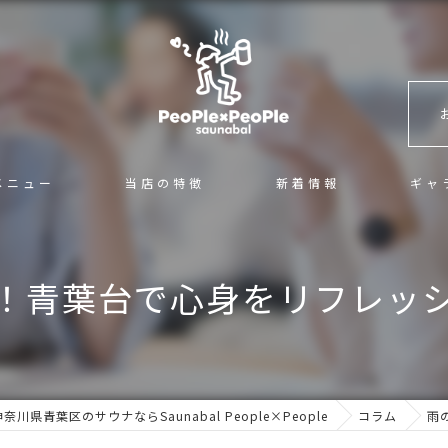
メニュー
当店の特徴
新着情報
ギャ
混浴
！青葉台で心身をリフレッ
サ活
カフェ＆バー
ロウリュ
神奈川県青葉区のサウナならSaunabal People×People
コラム
雨