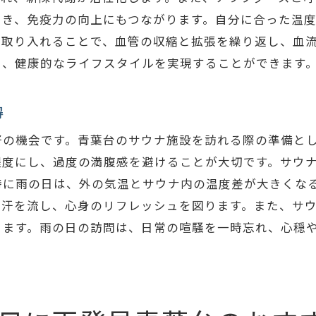
青葉台サウナでの雨の日の過ごし方の提案
でき、免疫力の向上にもつながります。自分に合った温
サウナで雨の日をリフレッシュするためのヒント
を取り入れることで、血管の収縮と拡張を繰り返し、血
雨の日でも楽しめる青葉台のサウナ選びのポイン
え、健康的なライフスタイルを実現することができます
青葉台サウナで雨の日を特別なリラクゼーションに
青葉台サウナでの特別なリラクゼーション体験
得
雨の日にサウナがもたらす特別な癒し
好の機会です。青葉台のサウナ施設を訪れる際の準備と
青葉台でのサウナ体験が心に与える影響
程度にし、過度の満腹感を避けることが大切です。サウ
雨の日にリフレッシュするためのサウナプラン
特に雨の日は、外の気温とサウナ内の温度差が大きくな
サウナでのリラクゼーションを深めるためのアイ
て汗を流し、心身のリフレッシュを図ります。また、サ
きます。雨の日の訪問は、日常の喧騒を一時忘れ、心穏
青葉台サウナで心と体を癒す特別な時間
青葉台のサウナで雨の日に新たな自分と出会うひとと
サウナで新たな自分を発見するための青葉台ガイ
雨の日に青葉台のサウナで心をリセットする方法