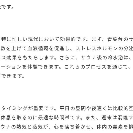
能です。
横浜市青葉区で見つけるサウナの新たな魅力
地域のサウナ施設を巡る旅
青葉区でのサウナ文化の発展
、特に忙しい現代において効果的です。まず、青葉台の
新たなサウナ体験の提案
拍数を上げて血液循環を促進し、ストレスホルモンの分
青葉区のおすすめサウナスポット
クス効果をもたらします。さらに、サウナ後の冷水浴は
サウナと地域交流の可能性
ゼーションを体験できます。これらのプロセスを通じて
自然と共生するサウナの未来
ができます。
サウナでストレス解消！青葉台でのリフレッシュ体
サウナが心に与えるリフレッシュ効果
ストレスフリーな青葉台の過ごし方
るタイミングが重要です。平日の昼間や夜遅くは比較的
心身をリフレッシュするサウナの活用法
の休息を取るのに最適な時間帯です。また、週末は混雑
青葉台で得る新しいリラックス方法
サウナの熱気と蒸気が、心を落ち着かせ、体内の毒素を
サウナでの深いリラクゼーション体験