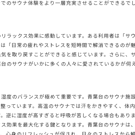
台でのサウナ体験をより一層充実させることができるで
日常を忘れるサウナのひととき
青葉台でのサウナ利用で得られる充実した自分時間
サウナでの時間を最大限に楽しむ
のリラックス効果に感動しています。ある利用者は「サ
自分時間を大切にするためのサウナ活用
者は「日常の疲れやストレスを短時間で解消できるのが
充実した休息を提供するサウナの魅力
元気を取り戻すことができると感じています。さらに、
サウナでの過ごし方のヒント
葉台のサウナがいかに多くの人々に愛されているかが伺
青葉台サウナでのリラックス技
自分時間を豊かにするサウナ体験
自然豊かな青葉区でサウナを楽しむ過ごし方
と湿度のバランスが極めて重要です。青葉台のサウナ施
自然と共に味わうサウナの魅力
が整っています。高温のサウナでは汗をかきやすく、体
す。逆に湿度が高すぎると呼吸が苦しくなる場合もあり
青葉区の自然がもたらす心の癒し
クス効果を最大化する鍵となります。青葉台のサウナは
サウナと自然散策の組み合わせ
り、心身のリフレッシュが促され、日々のストレスから