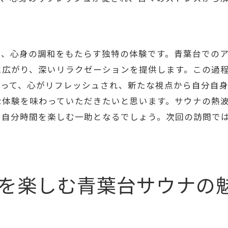
青葉区での自然体験とサウナの融合
自然に包まれるサウナの効果
自然の中で再発見する自分時間
で、心身の調和をもたらす独特の体験です。青葉台での
アウフグース体験とサウナで心身のリセットを図る
に広がり、深いリラクゼーションを提供します。この過
アウフグースとは？その魅力を解説
よって、心がリフレッシュされ、新たな視点から自分自
アウフグースで体験する深いリラックス
な体験を味わっていただきたいと思います。サウナの熱
心身のリセットに効果的なサウナ利用
た自分時間を楽しむ一助となるでしょう。次回の訪問で
アウフグースで心のリセットを
サウナとアウフグースの相乗効果
心身を新たにするアウフグースの秘密
を楽しむ青葉台サウナの
青葉台サウナで心に安らぎを取り戻す方法
サウナでの精神的な癒しのプロセス
青葉台でのサウナを活用したリラックス法