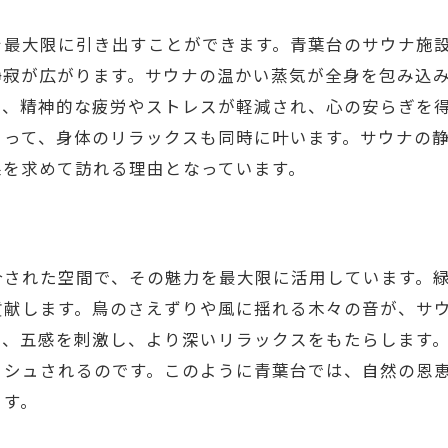
心に安らぎをもたらすサウナの特徴
を最大限に引き出すことができます。青葉台のサウナ施
青葉台でのサウナが心に及ぼす影響
静寂が広がります。サウナの温かい蒸気が全身を包み込
サウナでの安らぎを求めて
は、精神的な疲労やストレスが軽減され、心の安らぎを
心の安らぎを得るためのサウナ選び
よって、身体のリラックスも同時に叶います。サウナの
果を求めて訪れる理由となっています。
合された空間で、その魅力を最大限に活用しています。
貢献します。鳥のさえずりや風に揺れる木々の音が、サ
は、五感を刺激し、より深いリラックスをもたらします
ッシュされるのです。このように青葉台では、自然の恩
ます。