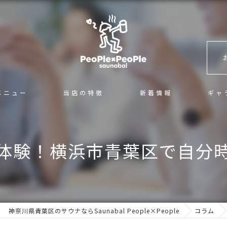
メニュー
当店の特徴
新着情報
ギャ
混浴
体験！横浜市青葉区で自分
サ活
カフェ＆バー
ロウリュ
神奈川県青葉区のサウナならSaunabal People×People
コラム