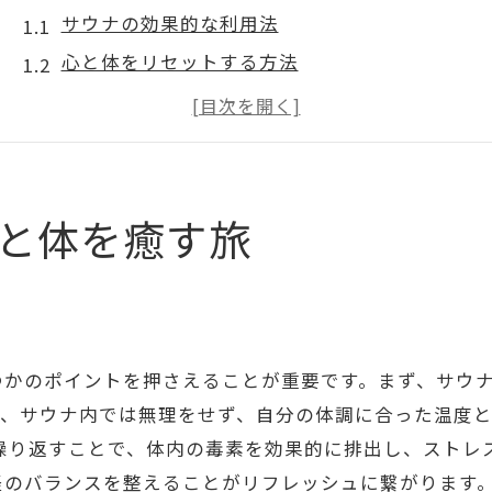
サウナの効果的な利用法
心と体をリセットする方法
青葉台サウナのベストタイム
利用者の声から学ぶサウナの魅力
温度と湿度のバランスの重要性
アウフグース体験で心身の調和を
と体を癒す旅
静寂の中で自分時間を楽しむ青葉台サウナの魅力
静かな環境がもたらすリラックス効果
自然の中でのサウナの楽しみ方
青葉区の自然とサウナの調和
つかのポイントを押さえることが重要です。まず、サウ
自分時間の充実をサウナで実現
て、サウナ内では無理をせず、自分の体調に合った温度
ストレス軽減に役立つサウナルーティン
を繰り返すことで、体内の毒素を効果的に排出し、ストレ
経のバランスを整えることがリフレッシュに繋がります
アロマの香りが心に与える影響