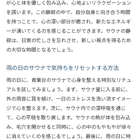
が心と体を優しく包み込み、心地よいリラクゼーション
サウナでの雨の日の過ごし方の工夫
を誘います。この静寂の中で、自分自身と向き合う時間
心身のバランスを整えるサウナ活用法
を持つことで、心の深い部分が癒され、新たなエネルギ
雨の日だからこそ行きたい青葉台のサウナでの
ーが湧いてくるのを感じることができます。サウナの静
デトックス体験
寂は、日常の忙しさを忘れさせ、新しい視点を得るため
雨の日に最適なサウナでのデトックス効果
の大切な時間となるでしょう。
青葉台サウナで体験する雨の日デトックス
の利点
雨の日のサウナで気持ちをリセットする方法
雨の日に青葉台のサウナで行うべきデトッ
雨の日に、青葉台のサウナで心身を整える特別なリチュ
クス法
アルを試してみましょう。まず、サウナ室に入る前に、
デトックスを促す青葉台サウナの選び方
外の雨音に耳を傾け、一日のストレスを洗い流すイメー
青葉台のサウナで雨の日に行うデトックス
ジで心を整えます。次に、サウナ内での深呼吸を通じ
体験
て、心の平穏を取り戻します。サウナの熱が体を包み込
雨の日に効くサウナでのデトックスの技
み、毛穴を開かせると同時に、心の中のもやもやが徐々
に消えていくのを感じるでしょう。最後に、雨の日に特
青葉台で雨の日に楽しむサウナの効果的な過ご