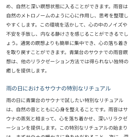
め、自然と深い瞑想状態に入ることができます。雨音は
雨の日におすすめのサウナでのリラックス
自然のメトロノームのように心に作用し、思考を整理し
法
やすくします。この環境を活かして、心の中のノイズや
特別なリラクゼーションを提供するサウナ
不安を手放し、内なる静けさを感じることができるでし
の魅力
ょう。通常の瞑想よりも簡単に集中でき、心の落ち着き
青葉台のサウナでの雨の日の特別メニュー
を取り戻すことができます。青葉台のサウナでの雨音瞑
雨の日を前向きに過ごすサウナのヒント
想は、他のリラクゼーション方法では得られない独特の
神奈川県横浜市青葉区で雨を楽しむサウナの魅
癒しを提供します。
力
雨の日におけるサウナの特別なリチュアル
青葉区のサウナが提供する雨の日の特別体
験
雨の日に青葉台のサウナで試したい特別なリチュアル
は、自然の音とともに心身を整えることです。雨音はサ
雨の日にこそ訪れたい青葉区のサウナの秘
ウナの蒸気と相まって、心を落ち着かせ、深いリラクゼ
密
ーションを提供します。この特別なリチュアルの始まり
青葉台のサウナで感じる自然と調和したひ
は、まずサウナの暖かさに身をゆだねること。次に、深