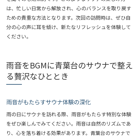
は、忙しい日常から解放され、心のバランスを取り戻す
青葉台でのサウナ体験が心に与えるポジテ
ための貴重な方法となります。次回の訪問時は、ぜひ自
ィブな影響
分の心の声に耳を傾け、新たなリフレッシュを体験して
青葉台のサウナで感じる新しいエネルギー
ください。
の流れ
雨の日にサウナで得られる心のエネルギー
の秘密
雨音をBGMに青葉台のサウナで整え
青葉台サウナで心に活力を注ぐ過ごし方
る贅沢なひととき
雨の日のサウナで新しい自分を見つける方
法
雨音がもたらすサウナ体験の深化
雨の日にサウナを訪れる際、雨音がもたらす特別な体験
をぜひ楽しんでみてください。雨音は自然のリズムであ
り、心を落ち着ける効果があります。青葉台のサウナで