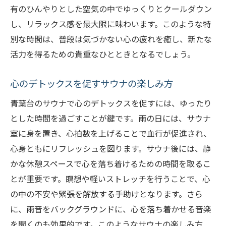
有のひんやりとした空気の中でゆっくりとクールダウン
し方
し、リラックス感を最大限に味わいます。このような特
雨の日にサウナを効果的に活用する方法
別な時間は、普段は気づかない心の疲れを癒し、新たな
青葉台サウナで雨の日を楽しむ秘訣
活力を得るための貴重なひとときとなるでしょう。
サウナでの雨の日の時間の過ごし方を考え
る
心のデトックスを促すサウナの楽しみ方
青葉台のサウナでリフレッシュするための
青葉台のサウナで心のデトックスを促すには、ゆったり
アイデア
とした時間を過ごすことが鍵です。雨の日には、サウナ
雨の日にサウナで効果的にリラックスする
室に身を置き、心拍数を上げることで血行が促進され、
方法
心身ともにリフレッシュを図ります。サウナ後には、静
青葉台のサウナで雨の日を満喫するための
かな休憩スペースで心を落ち着けるための時間を取るこ
ヒント
とが重要です。瞑想や軽いストレッチを行うことで、心
雨の日の青葉台サウナで心に新たなエネルギー
の中の不安や緊張を解放する手助けとなります。さら
を注入
に、雨音をバックグラウンドに、心を落ち着かせる音楽
雨の日にサウナでエネルギーを得る方法
を聞くのも効果的です。このようなサウナの楽しみ方