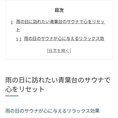
目次
雨の日に訪れたい青葉台のサウナで心をリセッ
ト
雨の日のサウナが心に与えるリラックス効
果
青葉台のサウナで雨音を活かした瞑想のす
すめ
雨の日におけるサウナの特別なリチュアル
雨の日に訪れたい青葉台のサウナで
青葉台のサウナが提供する心地よい静寂
心をリセット
雨の日のサウナで気持ちをリセットする方
法
心のデトックスを促すサウナの楽しみ方
雨の日のサウナが心に与えるリラックス効果
雨音をBGMに青葉台のサウナで整える贅沢なひ