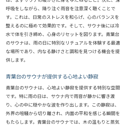
ととき
呼吸をしながら、降り注ぐ雨音を注意深く聴くことで
雨を楽しむための青葉区サウナの利用法
す。これは、日常のストレスを和らげ、心のバランスを
雨の日に青葉区のサウナで心を癒す方法
整えるのに極めて効果的です。そして、サウナ後には冷
青葉区のサウナが提供する雨の日ならでは
水で体を引き締め、心身のリセットを図ります。青葉台
の魅力
のサウナは、雨の日に特別なリチュアルを体験する最適
青葉台のサウナで心身ともにリフレッシュする
な場所であり、内なる静けさと調和を見つける機会を提
雨の日の過ごし方
供します。
雨の日に心身を整えるサウナの技法
青葉台のサウナが提供する心地よい静寂
青葉台サウナで体験する心身のリフレッシ
ュ法
青葉台のサウナは、心地よい静寂を提供する特別な空間
雨の日にサウナで取り入れるべきリフレッ
です。特に雨の日は、サウナ内で雨音が静かに響き渡
シュの習慣
り、心の中に穏やかな波を作り出します。この静寂は、
青葉台のサウナで心身をリセットする具体
外界の喧騒から切り離され、内面の平和を感じる瞬間を
的な方法
もたらします。青葉台のサウナでは、木の温もりと蒸気