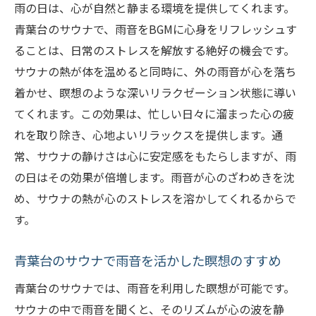
雨の日は、心が自然と静まる環境を提供してくれます。
ととき
青葉台のサウナで、雨音をBGMに心身をリフレッシュす
雨音がもたらすサウナ体験の深化
ることは、日常のストレスを解放する絶好の機会です。
サウナでのリラクゼーションを高める雨音
サウナの熱が体を温めると同時に、外の雨音が心を落ち
の効果
着かせ、瞑想のような深いリラクゼーション状態に導い
青葉台のサウナでの雨音セラピー
てくれます。この効果は、忙しい日々に溜まった心の疲
雨音を楽しむための青葉台サウナの工夫
れを取り除き、心地よいリラックスを提供します。通
常、サウナの静けさは心に安定感をもたらしますが、雨
雨の日のサウナで味わう心地よい時間
の日はその効果が倍増します。雨音が心のざわめきを沈
音を意識したサウナでのリフレッシュ法
め、サウナの熱が心のストレスを溶かしてくれるからで
青葉台のサウナで雨の日を特別なリラクゼーシ
す。
ョンデーに
雨の日を特別な日とするためのサウナの過
青葉台のサウナで雨音を活かした瞑想のすすめ
ごし方
青葉台のサウナでは、雨音を利用した瞑想が可能です。
青葉台のサウナで体験する心身のリトリー
サウナの中で雨音を聞くと、そのリズムが心の波を静
ト