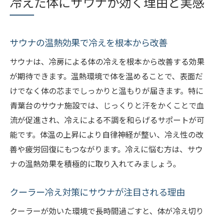
冷えた体にサウナが効く理由と実感
サウナ利用で肩こりや疲労感をスッキリ解
消
サウナの温もりが日常の冷えを癒やす秘訣
サウナの温熱効果で冷えを根本から改善
青葉台で静かに癒やすサウナ体験法
サウナは、冷房による体の冷えを根本から改善する効果
青葉台エリアの静かなサウナで心身リセッ
が期待できます。温熱環境で体を温めることで、表面だ
ト
けでなく体の芯までしっかりと温もりが届きます。特に
大人限定のサウナ空間で贅沢な癒やしを満
青葉台のサウナ施設では、じっくりと汗をかくことで血
喫
流が促進され、冷えによる不調を和らげるサポートが可
サウナ利用時のおすすめ静寂タイムの過ご
能です。体温の上昇により自律神経が整い、冷え性の改
し方
善や疲労回復にもつながります。冷えに悩む方は、サウ
ナの温熱効果を積極的に取り入れてみましょう。
サウナとリラックススペースで安らぎ体験
静かな環境で楽しむサウナの深いリラクゼ
クーラー冷え対策にサウナが注目される理由
ーション
クーラーが効いた環境で長時間過ごすと、体が冷え切り
サウナでの呼吸法と瞑想で癒やし効果を高