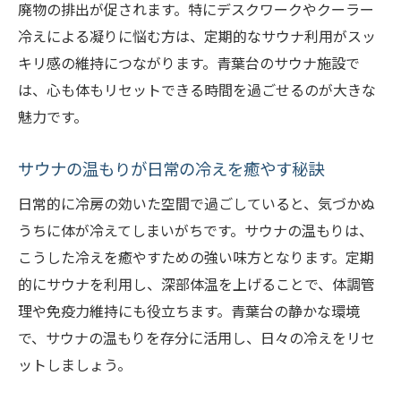
廃物の排出が促されます。特にデスクワークやクーラー
後押し
冷えによる凝りに悩む方は、定期的なサウナ利用がスッ
サウナでのリラックスタイムが日常を豊か
キリ感の維持につながります。青葉台のサウナ施設で
にする
は、心も体もリセットできる時間を過ごせるのが大きな
サウナ利用時に感じる青葉台ならではの良
魅力です。
さ
サウナの温もりが日常の冷えを癒やす秘訣
サウナ巡りで見つける青葉台の新しい楽し
み方
日常的に冷房の効いた空間で過ごしていると、気づかぬ
サウナ愛好家が注目する青葉台の魅力ポイ
うちに体が冷えてしまいがちです。サウナの温もりは、
ント
こうした冷えを癒やすための強い味方となります。定期
的にサウナを利用し、深部体温を上げることで、体調管
冷房疲れにはサウナで整える過ごし方
理や免疫力維持にも役立ちます。青葉台の静かな環境
サウナで冷房疲れを癒やす理想のルーティ
で、サウナの温もりを存分に活用し、日々の冷えをリセ
ン
ットしましょう。
サウナで自律神経を整えストレスを軽減す
る方法