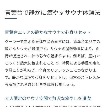
サウナ後の休憩で冷えた体をしっかり回復
青葉台で静かに癒やすサウナ体験法
冷房による疲労をサウナでリセットするコ
ツ
サウナを活かした快適な休日の過ごし方
青葉台エリアの静かなサウナで心身リセット
冷房冷えに負けないサウナ利用の実践例
クーラーで冷えた身体を温め直すには、青葉台エリアの
青葉台のサウナで健康と癒やしを両立
静かなサウナが最適です。サウナの温熱効果により、血
行が促進され、体の芯から温まります。例えば、室内で
サウナで健康維持と疲労回復を同時に叶え
じっくり蒸気に包まれることで、冷房による手足の冷え
る
や肩こりが和らぎ、全身のリフレッシュにつながりま
サウナと温浴の組み合わせで癒やし力アッ
す。静かな環境で心身をリセットし、日常のストレスか
プ
ら解放されるひとときを体験しましょう。
青葉台で実感するサウナによる体調改善
サウナ利用で心も体も健やかに保つ方法
大人限定のサウナ空間で贅沢な癒やしを満喫
青葉台でサウナとリラクゼーションを満喫