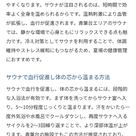
やすくなります。サウナが注目されるのは、短時間で効
める
率よく全身を温められるからです。温熱刺激により血管
クーラー冷えなら温熱効果のサウナへ
が拡張し、血行が促進されます。青葉台エリアのサウナ
温熱効果抜群のサウナで冷房疲れを和らげ
では、静かな環境で心身ともにリラックスできる点も魅
る
力です。冷え対策としてサウナを利用することで、体調
サウナで冷えた体を芯から温めるコツを紹
維持やストレス緩和にもつながるため、夏場の健康管理
介
におすすめです。
サウナと水風呂の使い分けで冷え対策を強
化
サウナで血行促進し体の芯から温まる方法
冷房疲れに負けないサウナ入浴のポイント
サウナで血行を促進し、体の芯から温まるには、段階的
サウナの温熱作用で冷えと疲れを撃退する
な入浴法が有効です。まず体を洗ってからサウナ室へ入
方法
り、5〜10分程度じっくりと温まります。汗をかいたら一
定期的なサウナ利用が冷え改善に役立つ理
度外気浴や水風呂でクールダウンし、再度サウナへ入る
由
サイクルを2〜3回繰り返すことで、より深部体温が上が
心も体も温める青葉区のサウナ活用術
ります。青葉台の施設でもこの方法が推奨されており、