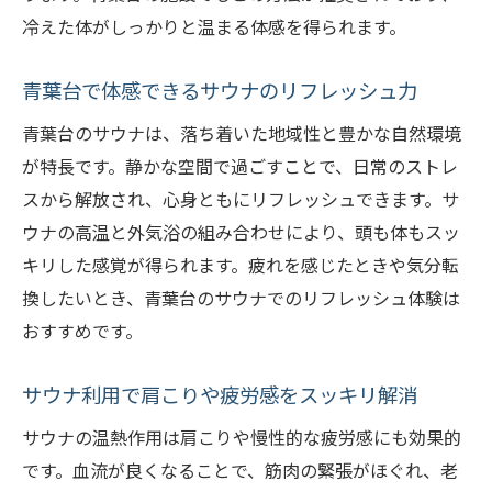
冷えた体がしっかりと温まる体感を得られます。
青葉区のサウナで心身を温める過ごし方
サウナと休憩スペース活用で健康増進を狙
青葉台で体感できるサウナのリフレッシュ力
う
青葉台のサウナは、落ち着いた地域性と豊かな自然環境
サウナ後の食事でリフレッシュ効果を高め
が特長です。静かな空間で過ごすことで、日常のストレ
る
スから解放され、心身ともにリフレッシュできます。サ
青葉台で実践できるサウナ健康法のポイン
ウナの高温と外気浴の組み合わせにより、頭も体もスッ
ト
キリした感覚が得られます。疲れを感じたときや気分転
サウナと岩盤浴を組み合わせた癒やしの時
換したいとき、青葉台のサウナでのリフレッシュ体験は
間
おすすめです。
サウナ習慣で心と体のバランスを整える方
法
サウナ利用で肩こりや疲労感をスッキリ解消
サウナでリフレッシュする青葉台の魅力
サウナの温熱作用は肩こりや慢性的な疲労感にも効果的
青葉台サウナの静かな魅力に癒される理由
です。血流が良くなることで、筋肉の緊張がほぐれ、老
サウナ施設の雰囲気がリフレッシュ効果を