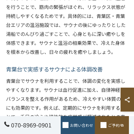
を行うことで、筋肉の緊張がほぐれ、リラックス状態が
持続しやすくなるためです。具体的には、青葉区・青葉
台エリアの温浴施設では、サウナの後にゆったりとした
湯船でのんびり過ごすことで、心身ともに深い癒やしを
体感できます。サウナと温浴の相乗効果で、冷えた身体
を根本から改善し、日々の疲れを癒やしましょう。
青葉台で実感するサウナによる体調改善
青葉台でサウナを利用することで、体調の変化を実感し
やすくなります。サウナは血行促進に加え、自律神経の
バランスを整える作用があるため、冷えやすい体質の方
にも効果的です。例えば、定期的にサウナを利用するこ
とで、手足の冷えや慢性的な疲労感が軽減されたとの声
070-8969-0901
も多く聞かれます。青葉台の落ち着いた環境でサウナを
お問い合わせ
ご予約