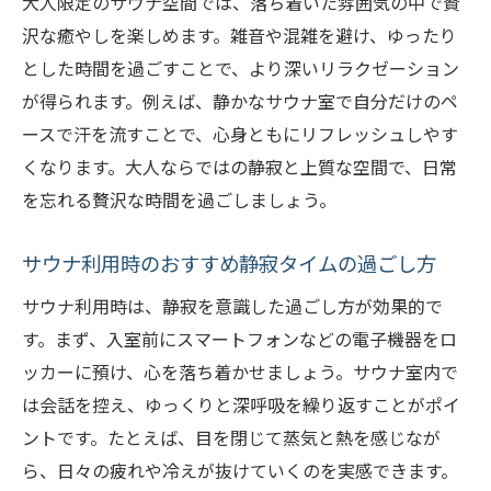
大人限定のサウナ空間では、落ち着いた雰囲気の中で贅
サウナライフで得られる健康と癒やしの効
沢な癒やしを楽しめます。雑音や混雑を避け、ゆったり
果
とした時間を過ごすことで、より深いリラクゼーション
温浴施設で冷えを解消するコツを紹介
が得られます。例えば、静かなサウナ室で自分だけのペ
温浴施設のサウナで冷え対策を徹底する方
ースで汗を流すことで、心身ともにリフレッシュしやす
法
くなります。大人ならではの静寂と上質な空間で、日常
サウナと温浴の併用が冷え解消に効果的な
を忘れる贅沢な時間を過ごしましょう。
理由
サウナ利用時のおすすめ静寂タイムの過ごし方
サウナの正しい入浴法で冷えを撃退しよう
温浴施設を活用した冷え改善ルーティン
サウナ利用時は、静寂を意識した過ごし方が効果的で
す。まず、入室前にスマートフォンなどの電子機器をロ
サウナで冷えた体をやさしく温めるポイン
ッカーに預け、心を落ち着かせましょう。サウナ室内で
ト
は会話を控え、ゆっくりと深呼吸を繰り返すことがポイ
青葉台の温浴施設で冷え知らずの体づくり
ントです。たとえば、目を閉じて蒸気と熱を感じなが
ら、日々の疲れや冷えが抜けていくのを実感できます。