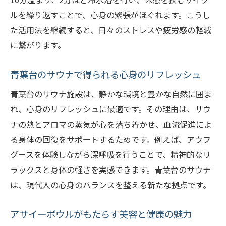
ルを繰り返すことで、心身の緊張がほぐれます。こうし
サウナ体験とアサイーボウルの相乗効果
た活用法を継続すると、日々のストレスや疲労感の軽減
リラクゼーションにぴったりの食事提案
に繋がります。
心も体も満たされる青葉台の健康習慣
自然派志向に人気のアサイーボウルを紹介
青葉台のサウナで得られる心身のリフレッシュ
フィンランド式サウナとアサイーボウルの相性
青葉台のサウナ施設は、静かな環境と豊かな自然に囲ま
とは
れ、心身のリフレッシュに最適です。その理由は、サウ
フィンランド式サウナの特徴と魅力を解説
ナの熱とアロマの蒸気が心を落ち着かせ、血流促進によ
アサイーボウルとの組み合わせ効果とは
る身体の回復をサポートするためです。例えば、アウフ
神奈川で体験できるサウナの楽しみ方
グースを体験しながら深呼吸を行うことで、精神的なリ
サウナ後のアサイーボウルが与える影響
ラックスと身体の軽さを実感できます。青葉台のサウナ
は、現代人の心身のバランスを整える新たな拠点です。
新しい健康習慣にフィンランド式を推奨
青葉台で叶う本格フィンランドサウナ体験
アサイーボウルがもたらす美容と健康の魅力
ストレス解消に選ばれる青葉台のサウナ活用法