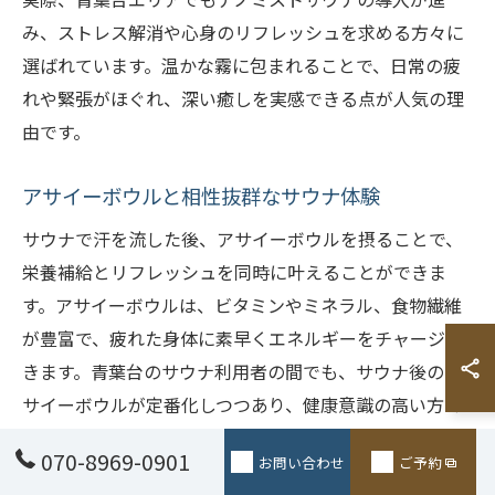
み、ストレス解消や心身のリフレッシュを求める方々に
選ばれています。温かな霧に包まれることで、日常の疲
れや緊張がほぐれ、深い癒しを実感できる点が人気の理
由です。
アサイーボウルと相性抜群なサウナ体験
サウナで汗を流した後、アサイーボウルを摂ることで、
栄養補給とリフレッシュを同時に叶えることができま
す。アサイーボウルは、ビタミンやミネラル、食物繊維
が豊富で、疲れた身体に素早くエネルギーをチャージで
きます。青葉台のサウナ利用者の間でも、サウナ後のア
サイーボウルが定番化しつつあり、健康意識の高い方々
から支持を集めています。サウナとアサイーボウルの組
070-8969-0901
お問い合わせ
ご予約
み合わせは、美容と健康の両立を目指す方に最適な選択