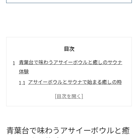
目次
青葉台で味わうアサイーボウルと癒しのサウナ
体験
アサイーボウルとサウナで始まる癒しの時
間
横浜市青葉区で注目のアサイーボウル体験
リラクゼーションに最適なサウナ活用法と
は
青葉台で味わうアサイーボウルと癒
青葉台のサウナで得られる心身のリフレッ