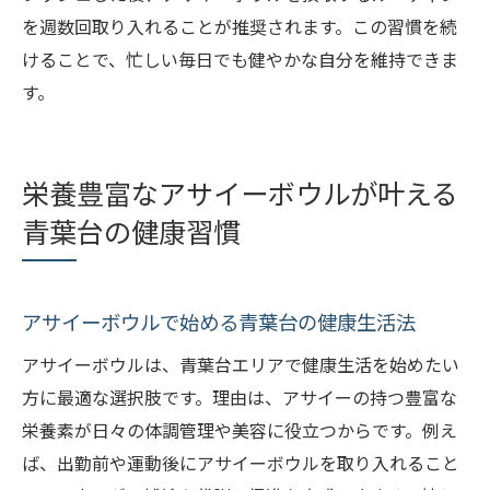
青葉台で体験できる話題のサウナ活用法
を週数回取り入れることが推奨されます。この習慣を続
心身のリフレッシュを叶える食事とサウナ
けることで、忙しい毎日でも健やかな自分を維持できま
アサイーボウルとサウナで始める青葉台の健康
す。
生活
アサイーボウルとサウナの健康生活入門
栄養豊富なアサイーボウルが叶える
青葉台で実践できる新しい健康習慣
青葉台の健康習慣
継続しやすいサウナと食事の組み合わせ法
健康を意識した生活サイクルの作り方
アサイーボウルが選ばれる理由を解説
アサイーボウルで始める青葉台の健康生活法
青葉台で叶える理想のリフレッシュ体験
アサイーボウルは、青葉台エリアで健康生活を始めたい
方に最適な選択肢です。理由は、アサイーの持つ豊富な
栄養素が日々の体調管理や美容に役立つからです。例え
ば、出勤前や運動後にアサイーボウルを取り入れること