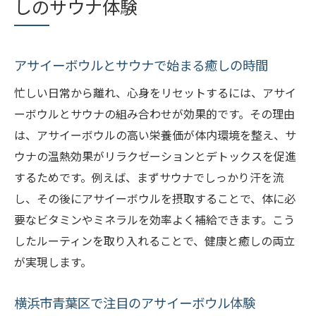
しのサウナ体験
シュ
アサイーボウルがもたらす美容と健康の魅
力
アサイーボウルとサウナで始まる癒しの時間
サウナとアサイーボウルの新しい習慣を提
忙しい日常から離れ、心身をリセットするには、アサイ
案
ーボウルとサウナの組み合わせが効果的です。その理由
栄養豊富なアサイーボウルが叶える青葉台の健
は、アサイーボウルの高い栄養価が体内環境を整え、サ
康習慣
ウナの温熱効果がリラクゼーションとデトックスを促進
アサイーボウルで始める青葉台の健康生活
するためです。例えば、まずサウナでしっかり汗を流
法
し、その後にアサイーボウルを摂取することで、体に必
栄養満点のアサイーボウル活用術を解説
要なビタミンやミネラルを効率よく補給できます。こう
美容意識が高まる青葉台の食習慣を紹介
したルーティンを取り入れることで、健康と癒しの両立
健康維持に選ばれるアサイーボウルの魅力
が実現します。
サウナ後におすすめのアサイーボウル体験
横浜市青葉区で注目のアサイーボウル体験
青葉台で手軽に始める健康的な朝食習慣