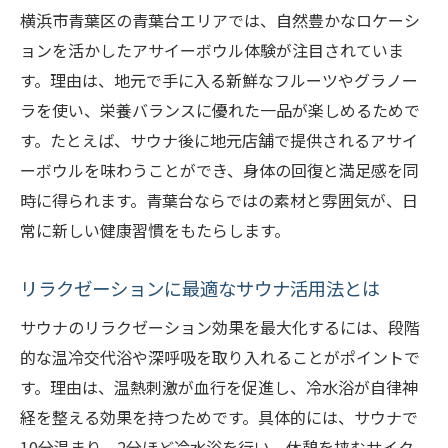
横浜市青葉区の青葉台エリアでは、自然豊かなロケーシ
心身を整えるなら青葉台のサウナとアサイーボ
ョンを活かしたアサイーボウル体験が注目されていま
ウル
す。理由は、地元で手に入る新鮮なフルーツやグラノー
サウナとアサイーボウルで整える体と心
ラを使い、栄養バランスに優れた一品が楽しめるためで
青葉台で話題のサウナ習慣の取り入れ方
す。たとえば、サウナ後に地元店舗で提供されるアサイ
アサイーボウルがサウナ後におすすめな理
ーボウルを味わうことができ、身体の回復と満足感を同
由
時に得られます。青葉台ならではの素材と雰囲気が、日
心身のバランスを保つ食事とリラクゼーシ
常に新しい健康習慣をもたらします。
ョン
青葉台で人気の健康管理法を徹底解説
リラクゼーションに最適なサウナ活用法とは
アサイーボウルが叶えるサウナ後のリカバ
サウナのリラクゼーション効果を最大化するには、段階
リー
的な温冷交代浴や深呼吸を取り入れることがポイントで
青葉台の自然と共に楽しむアサイーボウル時間
す。理由は、温熱刺激が血行を促進し、冷水浴が自律神
自然と一緒に味わうアサイーボウルの魅力
経を整える効果を持つためです。具体的には、サウナで
10分温まり、2分ほど冷水浴を行い、休憩を挟むサイク
青葉台の緑に囲まれた癒しの過ごし方