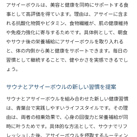
アサイーボウルは、美容と健康を同時にサポートする食
ストレス対策に効果的なサウナ利用法
事として高評価を得ています。理由は、アサイーに含ま
アサイーボウルで心身の疲れをリセット
れる抗酸化物質やビタミン、食物繊維が、肌の健康維持
青葉台で人気のサウナリフレッシュ術
や免疫力強化に寄与するためです。具体例として、朝食
忙しい毎日におすすめの癒しの時間
やサウナ後の栄養補給にアサイーボウルを取り入れる
サウナと食事を組み合わせた健康法
と、体の内側から美と健康をサポートできます。毎日の
健康意識が高い人に選ばれる理由を紹介
習慣として継続することで、健やかさを実感できるでし
ょう。
ナノミストサウナで感じる新しいリフレッシュ
体験
サウナとアサイーボウルの新しい習慣を提案
ナノミストサウナのリフレッシュ効果を解
説
サウナとアサイーボウルを組み合わせた新しい健康習慣
は、青葉台で実践しやすいライフスタイルです。その理
アサイーボウルと相性抜群なサウナ体験
由は、両者の相乗効果で、心身の回復力と栄養補給が同
神奈川の新しい健康習慣として注目
時に叶うためです。具体的な方法として、サウナでリフ
サウナ後の栄養補給に最適な方法とは
レッシュした後、アサイーボウルを摂取するルーティン