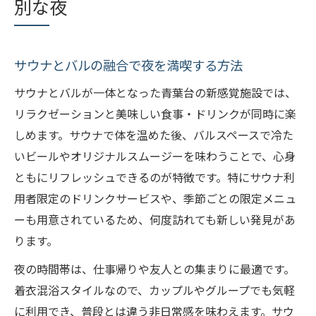
別な夜
着衣混浴サウナとバルが人気の理由を解説
青葉台発サウナバルで気軽なひとときを
サウナとバルの融合で夜を満喫する方法
サウナとバルの相性が生む新感覚体験
友人やカップルで楽しむバル付きサウナ
サウナとバルが一体となった青葉台の新感覚施設では、
リラクゼーションと美味しい食事・ドリンクが同時に楽
混浴サウナなら青葉台で楽しむのがおすすめ
しめます。サウナで体を温めた後、バルスペースで冷た
青葉台のサウナは混浴で気軽に楽しめる
いビールやオリジナルスムージーを味わうことで、心身
着衣混浴サウナの安心ポイントを紹介
ともにリフレッシュできるのが特徴です。特にサウナ利
サウナで叶えるカップルや友人との時間
用者限定のドリンクサービスや、季節ごとの限定メニュ
青葉台サウナで非日常を気軽に体験する
ーも用意されているため、何度訪れても新しい発見があ
サウナとバルの両方を楽しめる魅力とは
ります。
手ぶらで行けるサウナとバルの魅力とは
夜の時間帯は、仕事帰りや友人との集まりに最適です。
レンタルサービス完備のサウナがおすすめ
着衣混浴スタイルなので、カップルやグループでも気軽
サウナ着で手軽に楽しむ青葉台バル体験
に利用でき、普段とは違う非日常感を味わえます。サウ