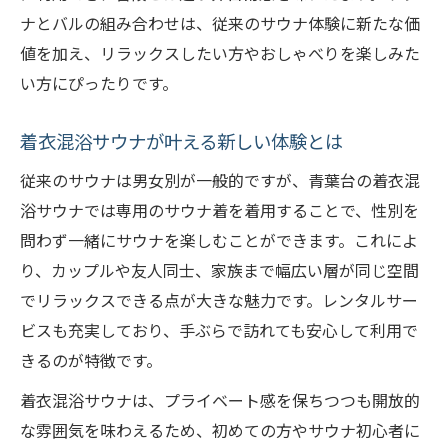
手ぶらで楽しむサウナ利用のポイント
ナとバルの組み合わせは、従来のサウナ体験に新たな価
値を加え、リラックスしたい方やおしゃべりを楽しみた
バル併設サウナで気軽なリフレッシュ
い方にぴったりです。
サウナ初心者も安心の設備とサービス
カップルも友人同士も青葉台サウナでリフレッ
着衣混浴サウナが叶える新しい体験とは
シュ
従来のサウナは男女別が一般的ですが、青葉台の着衣混
サウナでカップルや友人と特別な時間を
浴サウナでは専用のサウナ着を着用することで、性別を
混浴サウナで気軽にリラックス体験を共有
問わず一緒にサウナを楽しむことができます。これによ
青葉台のサウナで生まれる新たな思い出
り、カップルや友人同士、家族まで幅広い層が同じ空間
サウナとバルで楽しむグループ利用の魅力
でリラックスできる点が大きな魅力です。レンタルサー
サウナ好き同士で語り合える空間の工夫
ビスも充実しており、手ぶらで訪れても安心して利用で
リラックス空間でバルタイムを満喫する方法
きるのが特徴です。
サウナ後のバルで心も体もリラックス
着衣混浴サウナは、プライベート感を保ちつつも開放的
青葉台サウナで味わうバルの贅沢タイム
な雰囲気を味わえるため、初めての方やサウナ初心者に