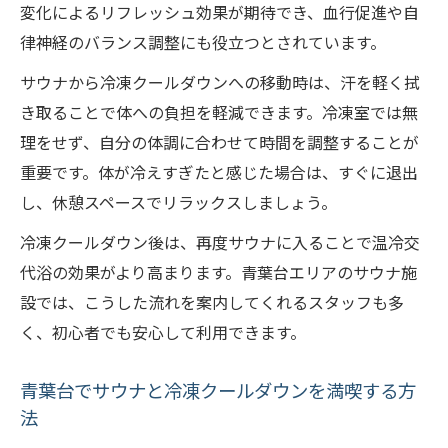
変化によるリフレッシュ効果が期待でき、血行促進や自
冷凍クールダウンで健康管理を強化する方
律神経のバランス調整にも役立つとされています。
法
サウナから冷凍クールダウンへの移動時は、汗を軽く拭
サウナ後の冷凍体験がもたらすリフレッシ
き取ることで体への負担を軽減できます。冷凍室では無
ュ
理をせず、自分の体調に合わせて時間を調整することが
ストレス解消を求めるなら冷凍クールダウン
重要です。体が冷えすぎたと感じた場合は、すぐに退出
サウナと冷凍クールダウンでストレスを緩
し、休憩スペースでリラックスしましょう。
和
冷凍クールダウン後は、再度サウナに入ることで温冷交
冷凍クールダウンがもたらす心身の解放感
代浴の効果がより高まります。青葉台エリアのサウナ施
サウナ利用者におすすめの冷凍体験
設では、こうした流れを案内してくれるスタッフも多
ストレス社会に効くサウナの冷却法とは
く、初心者でも安心して利用できます。
冷凍クールダウンで深いリラクゼーション
体験
青葉台でサウナと冷凍クールダウンを満喫する方
法
注目の青葉台サウナで得られるリフレッシュ効
果