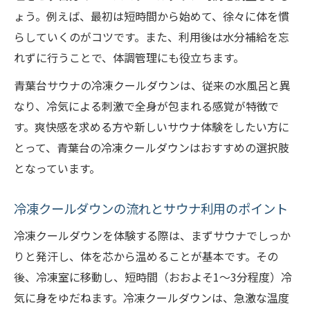
ュ
ょう。例えば、最初は短時間から始めて、徐々に体を慣
青葉台なら冷凍クールダウンが楽しい理由
らしていくのがコツです。また、利用後は水分補給を忘
青葉台サウナで冷凍クールダウンが人気の
れずに行うことで、体調管理にも役立ちます。
理由
青葉台サウナの冷凍クールダウンは、従来の水風呂と異
サウナ体験を格上げする冷凍クールダウン
なり、冷気による刺激で全身が包まれる感覚が特徴で
の魅力
す。爽快感を求める方や新しいサウナ体験をしたい方に
冷凍クールダウンを楽しむ青葉台の工夫
とって、青葉台の冷凍クールダウンはおすすめの選択肢
サウナ通が選ぶ青葉台の冷凍体験とは
となっています。
青葉台ならではのサウナと冷凍の楽しみ方
冷凍クールダウンの流れとサウナ利用のポイント
健康管理に役立つサウナと冷却法の選び方
冷凍クールダウンを体験する際は、まずサウナでしっか
サウナと冷凍クールダウンの健康効果の違
りと発汗し、体を芯から温めることが基本です。その
い
後、冷凍室に移動し、短時間（おおよそ1～3分程度）冷
自分に合った冷凍クールダウンの選び方
気に身をゆだねます。冷凍クールダウンは、急激な温度
サウナ利用時の体調管理と冷却法のコツ