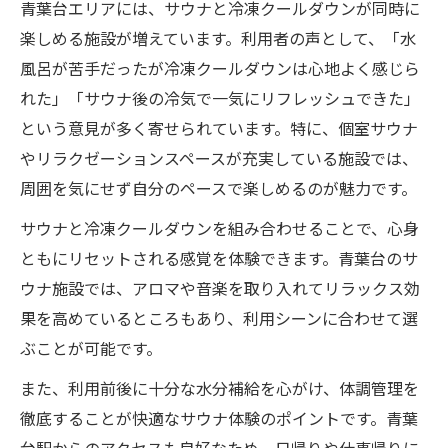
青葉台エリアには、サウナと冷凍クールダウンが同時に
青葉台サウナで味わう冷凍クールダウンの
楽しめる施設が増えています。利用者の声として、「水
新体験
風呂が苦手だったが冷凍クールダウンは心地よく感じら
サウナと冷却で得られる爽快なリフレッシ
れた」「サウナ後の冷気で一気にリフレッシュできた」
ュ効果
という意見が多く寄せられています。特に、個室サウナ
やリラクゼーションスペースが充実している施設では、
冷凍クールダウンが注目される理由と実感
周囲を気にせず自分のペースで楽しめるのが魅力です。
サウナ愛好者が語る青葉台冷凍体験の魅力
サウナと冷凍クールダウンを組み合わせることで、心身
青葉台で見つけるサウナの新たなリフレッ
ともにリセットされる感覚を体験できます。青葉台のサ
シュ法
ウナ施設では、アロマや音楽を取り入れてリラックス効
果を高めているところもあり、利用シーンに合わせて選
ぶことが可能です。
また、利用前後に十分な水分補給を心がけ、体調管理を
徹底することが快適なサウナ体験のポイントです。青葉