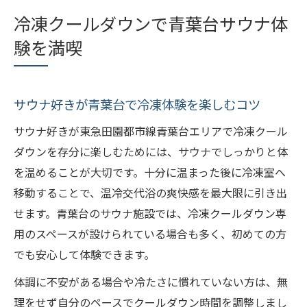
する方法
冷凍クールダウンで青葉台サウナ体
サウナ初心者も安心できる冷凍クールダウ
験を満喫
ンの魅力
青葉台サウナで冷凍体験を選ぶ理由と特徴
東急田園都市線で味わう新感覚サウナの爽快感
サウナ好きが青葉台で冷凍体験を楽しむコツ
東急田園都市線沿いサウナの魅力と冷凍体
サウナ好きが東急田園都市線青葉台エリアで冷凍クール
験
ダウンを存分に楽しむためには、サウナでしっかりと体
サウナの新しい楽しみ方と冷凍クールダウ
を温めることが大切です。十分に温まった後に冷凍室へ
ンの関係
移動することで、温冷交代浴の爽快感を最大限に引き出
駅近サウナで冷凍クールダウンを体感する
せます。青葉台のサウナ施設では、冷凍クールダウン専
方法
用のスペースが設けられている場合も多く、初めての方
サウナに通うなら冷凍体験もチェックしよ
でも安心して体験できます。
う
体調に不安がある場合や冷たさに慣れていない方は、無
通勤帰りにサウナと冷凍で爽快リフレッシ
理をせず自分のペースでクールダウン時間を調整しまし