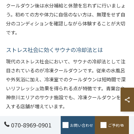
クールダウン後は水分補給と休憩を忘れずに行いましょ
う。初めての方や体力に自信のない方は、無理をせず自
分のコンディションを確認しながら体験することが大切
です。
ストレス社会に効くサウナの冷却法とは
現代のストレス社会において、サウナの冷却法として注
目されているのが冷凍クールダウンです。従来の水風呂
や外気浴に加え、冷凍室でのクールダウンは短時間で深
いリフレッシュ効果を得られる点が特徴です。青葉台や
神奈川エリアのサウナ施設でも、冷凍クールダウンを導
入する店舗が増えています。
冷凍クールダウンは、サウナで高まった血流を一気に収
070-8969-0901
お問い合わせ
ご予約
縮させることで、血液循環の改善や疲労回復、さらには